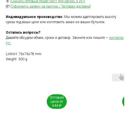
📄
[Скачать оптовый прайс-лист для юрлиц и ИП]
📦
[Оформить заявку на партию / Тестовая доставка]
Индивидуальное производство:
Мы можем адаптировать высоту
среза под ваши цели или изготовить заказ из ваших бутылок.
Остались вопросы?
Давайте обсудим объем, сроки и договор. Звоните или пишите —
контакты
тут.
LxWxH: 76x76x78 mm
Weight: 300 g
Оптовая
Оп
цена от
це
644 ₽
1