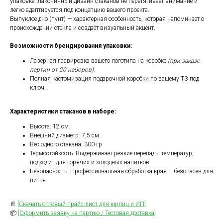
упаковке. Лаконичный дизайн стаканов не перетягивает внимание и
легко адаптируется под концепцию вашего проекта.
Выпуклое дно (пунт) — характерная особенность, которая напоминает о
происхождении стекла и создаёт визуальный акцент.
Возможности брендирования упаковки:
Лазерная гравировка вашего логотипа на коробке
(при заказе
партии от 20 наборов)
.
Полная кастомизация подарочной коробки по вашему ТЗ под
ключ.
Характеристики стаканов в наборе:
Высота: 12 см.
Внешний диаметр: 7,5 см.
Вес одного стакана: 300 гр.
Термостойкость: Выдерживает резкие перепады температур,
подходит для горячих и холодных напитков.
Безопасность: Профессиональная обработка края — безопасен для
питья.
📄
[Скачать оптовый прайс-лист для юрлиц и ИП]
📦
[Оформить заявку на партию / Тестовая доставка]