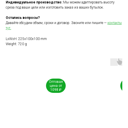
Индивидуальное производство:
Мы можем адаптировать высоту
среза под ваши цели или изготовить заказ из ваших бутылок.
Остались вопросы?
Давайте обсудим объем, сроки и договор. Звоните или пишите —
контакты
тут.
LxWxH: 225x100x100 mm
Weight: 720 g
Оптовая
Оп
цена от
це
1098 ₽
1