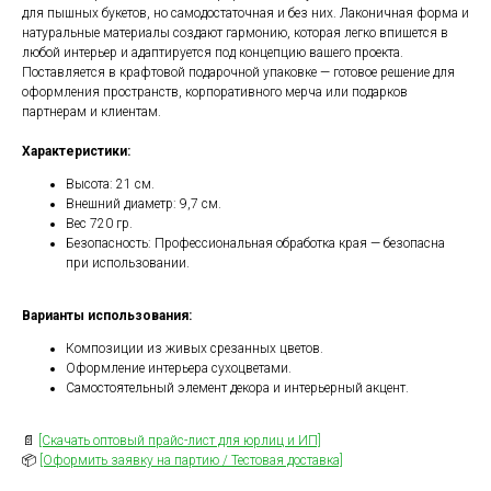
для пышных букетов, но самодостаточная и без них. Лаконичная форма и
натуральные материалы создают гармонию, которая легко впишется в
любой интерьер и адаптируется под концепцию вашего проекта.
Оплатите сегодня 25% стоимости покупки
Поставляется в крафтовой подарочной упаковке — готовое решение для
картой любого банка, остальное — тремя
оформления пространств, корпоративного мерча или подарков
платежами раз в две недели.
партнерам и клиентам.
Характеристики:
Оплата
Через
Через
Через
сегодня
2 недели
4 недели
6 недель
Высота: 21 см.
Внешний диаметр: 9,7 см.
25%
25%
25%
25%
Вес 720 гр.
Безопасность: Профессиональная обработка края — безопасна
при использовании.
Без комиссий и переплат
Варианты использования:
Как обычная оплата картой
Композиции из живых срезанных цветов.
Оформление интерьера сухоцветами.
Понятно
Самостоятельный элемент декора и интерьерный акцент.
📄
[Скачать оптовый прайс-лист для юрлиц и ИП]
📦
[Оформить заявку на партию / Тестовая доставка]